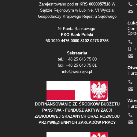
Zarejestrowano pod nr
KRS 0000057518
W
Sądzie Rejonowym w Lublinie, VI Wydział
Gospodarczy Krajowego Rejestru Sądowego
Łukó
Cent
Nr Konta Bankowego:
Sprz
PKO Bank Polski
56 1020 4476 0000 8102 0276 8786
+
Sekretariat
tel.: +48 25 643 75 00
fax: +48 25 643 75 01
Otwo
info@wierzejki.pl
Hurt
Wars
DOFINANSOWANIE ZE ŚRODKÓW BUDŻETU
Hurt
PAŃSTWA - FUNDUSZ AKTYWIZACJI
ZAWODOWEJ SKAZANYCH ORAZ ROZWOJU
PRZYWIĘZIENNYCH ZAKŁADÓW PRACY