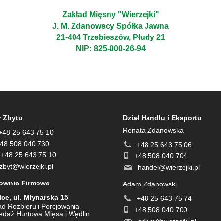
Zakład Mięsny "Wierzejki"
J. M. Zdanowscy Spółka Jawna
21-404 Trzebieszów, Płudy 21
NIP: 825-000-26-94
ł Zbytu
Dział Handlu i Eksportu
Renata Zdanowska
+48 25 643 75 10
48 508 040 730
+48 25 643 75 06
+48 25 643 75 10
+48 508 040 704
zbyt@wierzejki.pl
handel@wierzejki.pl
townie Firmowe
Adam Zdanowski
lce, ul. Młynarska 15
+48 25 643 75 74
ad Rozbioru i Porcjowania
+48 508 040 700
edaż Hurtowa Mięsa i Wędlin