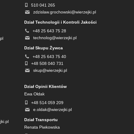
510 041 265
zdzislaw.grochowski@wierzejki.pl
Dział Technologii i Kontroli Jakości
+48 25 643 75 28
technolog@wierzejki.pl
pl
Dział Skupu Żywca
+48 25 643 75 40
+48 508 040 731
skup@wierzejki.pl
Dział Opinii Klientów
Ewa Ołdak
+48 514 059 209
e.oldak@wierzejki.pl
Dział Transportu
ki.pl
Renata Piwkowska