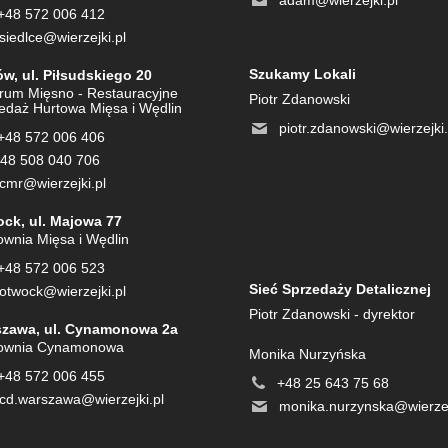
adam@wierzejki.pl
+48 572 006 412
siedlce@wierzejki.pl
Szukamy Lokali
w, ul. Piłsudskiego 20
rum Mięsno - Restauracyjne
Piotr Zdanowski
edaż Hurtowa Mięsa i Wędlin
piotr.zdanowski@wierzejki.
+48 572 006 406
48 508 040 706
cmr@wierzejki.pl
ck, ul. Majowa 77
ownia Mięsa i Wędlin
+48 572 006 523
Sieć Sprzedaży Detalicznej
otwock@wierzejki.pl
Piotr Zdanowski - dyrektor
zawa, ul. Cynamonowa 2a
ownia Cynamonowa
Monika Nurzyńska
+48 572 006 455
+48 25 643 75 68
cd.warszawa@wierzejki.pl
monika.nurzynska@wierzej