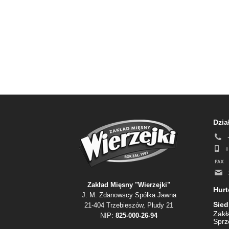
Dzia
+
Zakład Mięsny "Wierzejki"
Hur
J. M. Zdanowscy Spółka Jawna
Sied
21-404 Trzebieszów, Płudy 21
Zakł
NIP:
825-000-26-94
Sprz