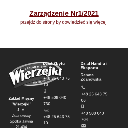
Zarządzenie Nr1/2021
przejdź do strony by dowiedzieć się więcej
Dział Zbytu
Dział Handlu i
Eksportu
Renata
+48 25 643 75
Zdanowska
10
+48 25 643 75
+48 508 040
Zakład Mięsny
06
730
"Wierzejki"
J. M.
+48 508 040
Zdanowscy
+48 25 643 75
704
Spółka Jawna
10
21-404