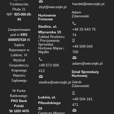
handel@wierzejki.pl
Trzebieszów,
zbyt@wierzejki.pl
Płudy 21
Adam
NIP:
825-000-26-
Hurtownie
Zdanowski
Firmowe
94
Siedlce, ul.
+48 25 643 75
Zarejestrowano
Młynarska 15
pod nr
KRS
74
Zakład Rozbioru
0000057518
W
i Porcjowania
Sprzedaż
Sądzie
+48 508 040
Hurtowa Mięsa i
Rejonowym w
Wędlin
700
Lublinie, VI
Wydział
adam@wierzejki.pl
+48 572 006
Gospodarczy
Krajowego
412
Dział Sprzedaży
Rejestru
Hurtowej
Sądowego
Jakub
siedlce@wierzejki.pl
Zdanowski
Nr Konta
Bankowego:
Łuków, ul.
+48 504 161
PKO Bank
Piłsudskiego
471
Polski
20
56 1020 4476
Centrum Mięsno