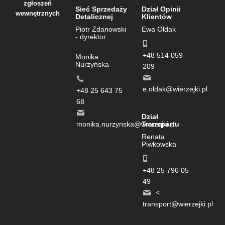
zgłoszeń
Sieć Sprzedaży
Dział Opinii
wewnętrznych
Detalicznej
Klientów
Piotr Zdanowski
Ewa Ołdak
- dyrektor
+48 514 059
Monika
Nurzyńska
209
e.oldak@wierzejki.pl
+48 25 643 75
68
Dział
monika.nurzynska@wierzejki.pl
Transportu
Renata
Piwkowska
+48 25 796 05
49
<
transport@wierzejki.pl