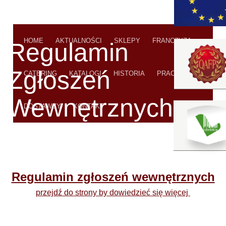
HOME
AKTUALNOŚCI
SKLEPY
FRANCZYZA
Regulamin
Zgłoszeń
CATERING
KATALOGI
HISTORIA
PRACA
Wewnętrznych
DOSTAWCY
KONTAKT
Regulamin zgłoszeń wewnętrznych
przejdź do strony by dowiedzieć się więcej