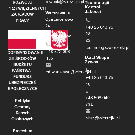
otwock@wierzejki.pl
ROZWOJU
Technologii i
Kontroli
PRZYWIĘZIENNYCH
Jakości
Warszawa, ul.
ZAKŁADÓW
Cynamonowa
PRACY
2a
+48 25 643 75
Hurtownia
28
Cynamonowa
technolog@wierzejki.pl
+48 572 006
DOFINANSOWANIE
Dział Skupu
455
ZE ŚRODKÓW
Żywca
BUDŻETU
PAŃSTWA -
cd.warszawa@wierzejki.pl
FUNDUSZ
+48 25 643 75
UBEZPIECZEŃ
40
SPOŁECZNYCH
+48 508 040
Polityka
731
Ochrony
Danych
skup@wierzejki.pl
Osobowych
Procedura