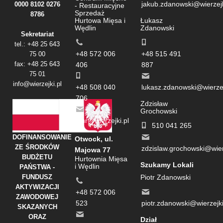
jakub.zdanowski@wierzejk
0000 8102 0276
- Restauracyjne
Sprzedaż
8786
Hurtowa Mięsa i
Łukasz
Wędlin
Zdanowski
Sekretariat
tel.: +48 25 643
+48 572 006
+48 515 491
75 00
fax: +48 25 643
406
887
75 01
info@wierzejki.pl
+48 508 040
lukasz.zdanowski@wierzej
706
Zdzisław
Grochowski
cmr@wierzejki.pl
510 041 265
DOFINANSOWANIE
Otwock, ul.
ZE ŚRODKÓW
zdzislaw.grochowski@wier
Majowa 77
BUDŻETU
Hurtownia Mięsa
Szukamy Lokali
i Wędlin
PAŃSTWA -
FUNDUSZ
Piotr Zdanowski
AKTYWIZACJI
+48 572 006
ZAWODOWEJ
523
piotr.zdanowski@wierzejki
SKAZANYCH
ORAZ
Dział